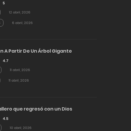
5
12 abril, 2026
5
6 abril, 2026
ón A Partir De Un Árbol Gigante
4.7
11 abril, 2026
11 abril, 2026
allero que regresó con un Dios
4.5
10 abril, 2026