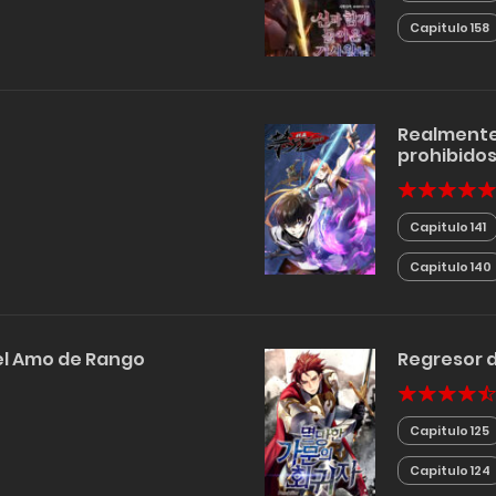
Capitulo 158
Realmente
prohibido
Capitulo 141
Capitulo 140
 el Amo de Rango
Regresor d
Capitulo 125
Capitulo 124