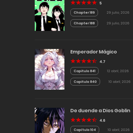
5
Chapter 189
29 julio, 2026
Chapter 188
29 julio, 2026
Emperador Mágico
4.7
Capitulo 841
12 abril, 2026
Capitulo 840
10 abril, 2026
De duende a Dios Goblin
4.6
Capítulo 104
10 abril, 2026