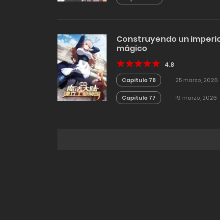
Construyendo un imperio
mágico
4.8
Capitulo 78
25 marzo, 2026
Capitulo 77
19 marzo, 2026