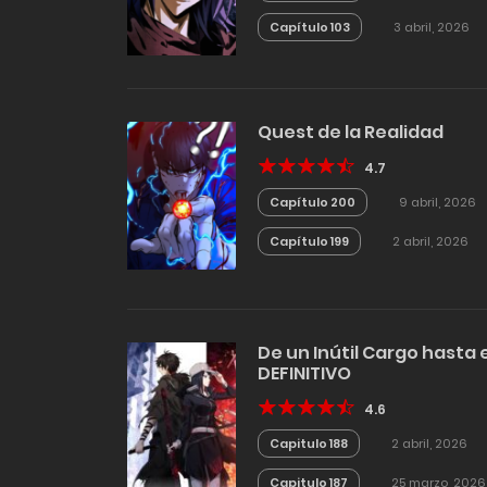
Capítulo 103
3 abril, 2026
Quest de la Realidad
4.7
Capítulo 200
9 abril, 2026
Capítulo 199
2 abril, 2026
De un Inútil Cargo hasta
DEFINITIVO
4.6
Capitulo 188
2 abril, 2026
Capitulo 187
25 marzo, 2026