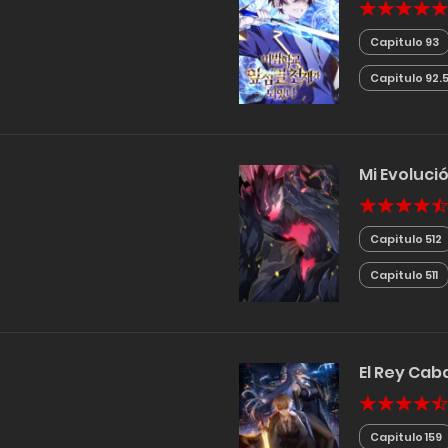
Capitulo 93
Capitulo 92.
Mi Evoluci
Capitulo 512
Capitulo 511
El Rey Cab
Capitulo 159