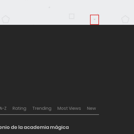
A-Z
Rating
Trending
Most Views
New
 genio de la academia mágica