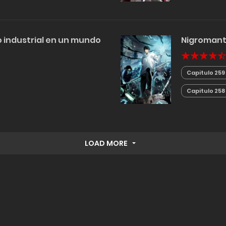
 industrial en un mundo
Nigromante
Capitulo 259
Capitulo 258
LOAD MORE