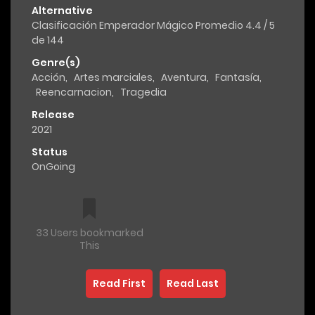
Alternative
Clasificación Emperador Mágico Promedio 4.4 / 5
de 144
Genre(s)
Acción
,
Artes marciales
,
Aventura
,
Fantasía
,
Reencarnacion
,
Tragedia
Release
2021
Status
OnGoing
33 Users bookmarked
This
Read First
Read Last