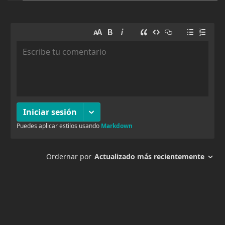
234
Capitulo 833
24 marzo, 2026
161
Capitulo 832
24 marzo, 2026
153
Capitulo 831
24 marzo, 2026
148
Capitulo 830
15 marzo, 2026