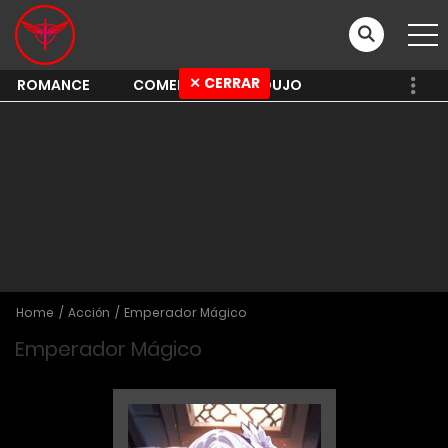
✕ CERRAR
ROMANCE
COMEDY
SHOUJO
Home
Acción
Emperador Mágico
Emperador Mágico