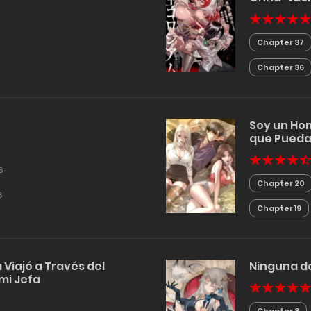
Tsukurima
Chapter 37
Chapter 36
Soy un Hom
que Pueda 
6
Chapter 20
6
Chapter 19
Viajó a Través del
Ninguna de
mi Jefa