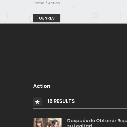
Home
Action
GENRES
Action
16 RESULTS
Después de Obtener Riqu
su Lealtad