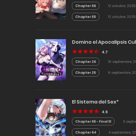
Chapter 56
12 octubre, 2025
Chapter 55
12 octubre, 2025
Domino el Apocalipsis Cu
4.7
Chapter 26
16 septiembre, 
Chapter 25
6 septiembre, 2
El Sistema del Sex*
4.9
Chapter 65 - Final S1
5 septi
Chapter 64
4 septiembre, 2