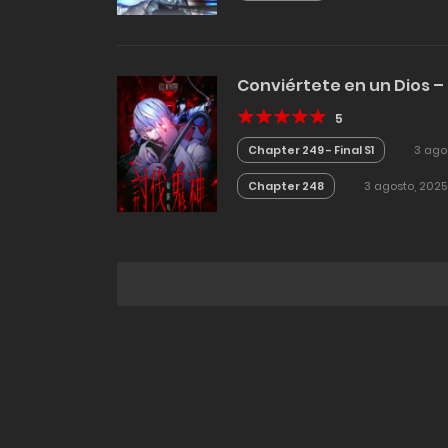
Conviértete en un Dios –
5
Chapter 249 - Final S1
3 ago
Chapter 248
3 agosto, 2025