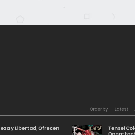
Order by
Latest
eza y Libertad, Ofrecen
Tensei Col
Onna-tach