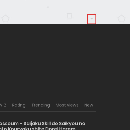
A-Z
Rating
Trending
Most Views
New
osseum – Saijaku Skill de Saikyou no
i o Kouryaku shite Dorei Harem