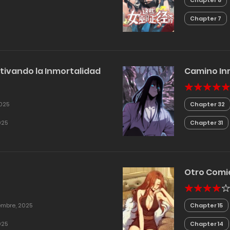
Chapter 8
Chapter 7
ltivando la Inmortalidad
Camino Inm
2025
Chapter 32
025
Chapter 31
Otro Comie
embre, 2025
Chapter 15
025
Chapter 14