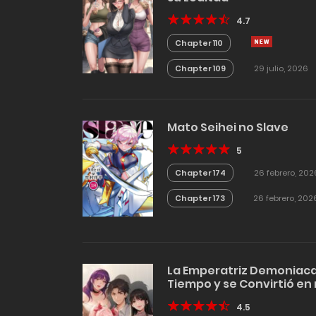
4.7
Chapter 110
Chapter 109
29 julio, 2026
Mato Seihei no Slave
5
Chapter 174
26 febrero, 202
Chapter 173
26 febrero, 202
La Emperatriz Demoniaca 
Tiempo y se Convirtió en 
4.5