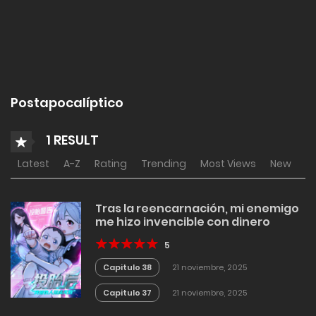
Postapocalíptico
1 RESULT
Latest
A-Z
Rating
Trending
Most Views
New
Tras la reencarnación, mi enemigo
me hizo invencible con dinero
5
Capitulo 38
21 noviembre, 2025
Capitulo 37
21 noviembre, 2025