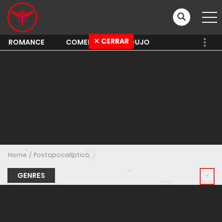
✕ CERRAR
ROMANCE
COMEDY
SHOUJO
Home
Postapocalíptico
GENRES