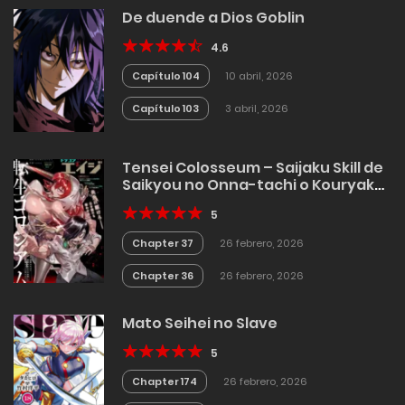
De duende a Dios Goblin
4.6
Capítulo 104
10 abril, 2026
Capítulo 103
3 abril, 2026
Tensei Colosseum – Saijaku Skill de
Saikyou no Onna-tachi o Kouryaku
shite Dorei Harem Tsukurimasu
5
Chapter 37
26 febrero, 2026
Chapter 36
26 febrero, 2026
Mato Seihei no Slave
5
Chapter 174
26 febrero, 2026