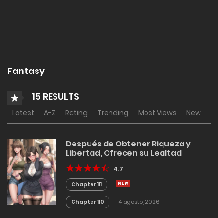
Fantasy
15 RESULTS
Latest
A-Z
Rating
Trending
Most Views
New
Después de Obtener Riqueza y
Libertad, Ofrecen su Lealtad
4.7
Chapter 111
Chapter 110
4 agosto, 2026