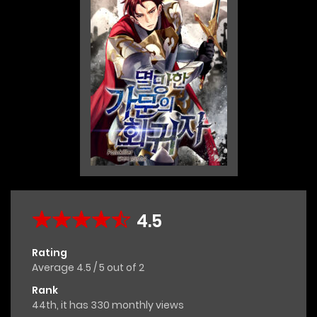
4.5
Rating
Average
4.5
/
5
out of
2
Rank
44th, it has 330 monthly views