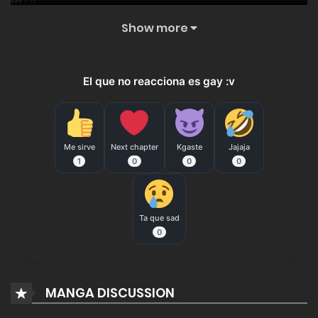
121
Show more
Capitulo 120
14 febrero, 2026
176
El que no reacciona es gay :v
Capitulo 119
3 febrero, 2026
Me sirve
Next chapter
Kgaste
Jajaja
273
1
0
0
0
Capitulo 118
31 enero, 2026
Ta que sad
0
159
Capitulo 117
MANGA DISCUSSION
20 enero, 2026