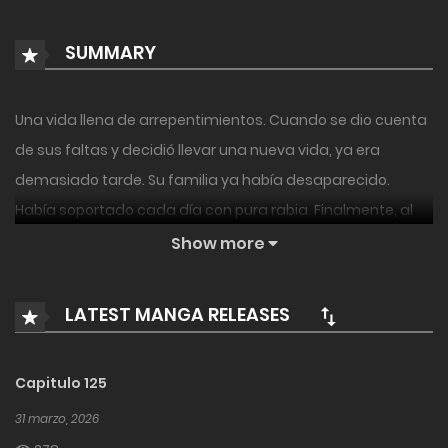
SUMMARY
Una vida llena de arrepentimientos. Cuando se dio cuenta
de sus faltas y decidió llevar una nueva vida, ya era
demasiado tarde. Su familia ya había desaparecido.
Había soportado cada día con pura rabia. Finalmente, al
final de su miseria, su deseo llegó a los cielos: no
Show more
perdonado. Se enfrentará al destino para alzar su espada.
Mostrar mas
LATEST MANGA RELEASES
Capitulo 125
31 marzo, 2026