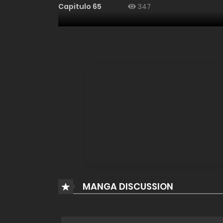
Capitulo 65
347
Capitulo 64
305
Capitulo 63
436
Capitulo 62
425
Capitulo 61
461
Capitulo 61
0
MANGA DISCUSSION
Capitulo 60
353
Capitulo 59
387