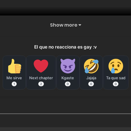
Show more
El que no reacciona es gay :v
Me sirve
Next chapter
Kgaste
Jajaja
Ta que sad
1
2
0
0
0