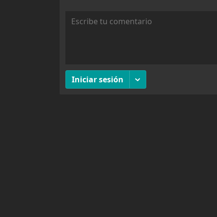
Capitulo 58
371
Capitulo 57
363
Capitulo 57
0
Capitulo 56
367
Capitulo 56
0
Capitulo 55
390
Capitulo 55
0