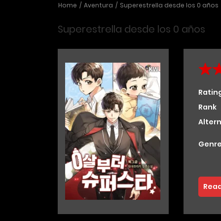
Home
Aventura
Superestrella desde los 0 años
Superestrella desde los 0 años
Ratin
Rank
Alter
Genre
Read