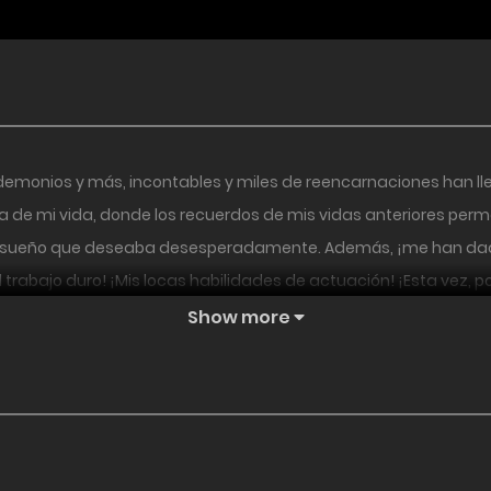
 demonios y más, incontables y miles de reencarnaciones han lle
ca de mi vida, donde los recuerdos de mis vidas anteriores p
ensueño que deseaba desesperadamente. Además, ¡me han dado 
rabajo duro! ¡Mis locas habilidades de actuación! ¡Esta vez, po
Show more