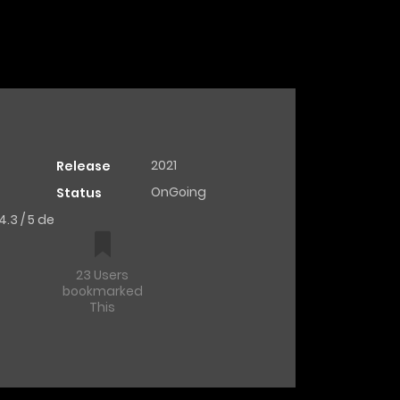
2021
Release
OnGoing
Status
.3 / 5 de
23 Users
bookmarked
This