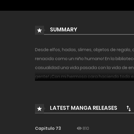
SUMMARY
Desde elfos, hadas, slimes, objetos de regalo,
renacido como un niño humano! En la bibliote
casualidad una vida pasada con la vida de 
gente! ¡Con mi hermosa cara haciendo todo el t
una superestrella! Mostrar mas
LATEST MANGA RELEASES
Capitulo 73
810