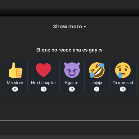
Show more
El que no reacciona es gay :v
Me sirve
Next chapter
Kgaste
Jajaja
Ta que sad
0
0
0
1
0