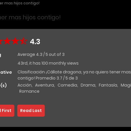
er mas hijos contigo!
ner mas hijos contigo!
4.3
Average
4.3
/
5
out of
3
g
43rd, it has 100 monthly views
Clasificación ¡Cállate dragona, ya no quiero tener mas 
native
contigo! Promedio 3.7 / 5 de 3
Acción
,
Aventura
,
Comedia
,
Drama
,
Fantasía
,
Mag
(s)
Romance
 First
Read Last