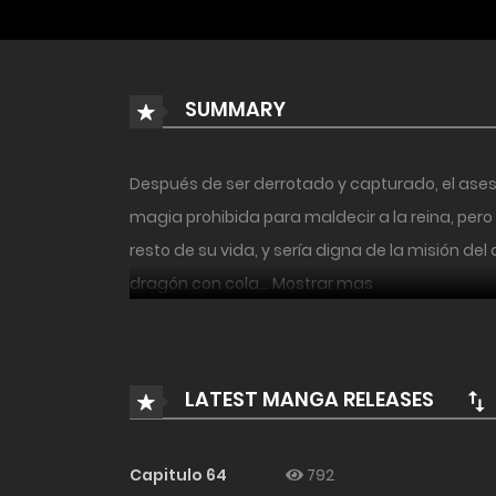
SUMMARY
Después de ser derrotado y capturado, el asesi
magia prohibida para maldecir a la reina, pero 
resto de su vida, y sería digna de la misión de
dragón con cola… Mostrar mas
LATEST MANGA RELEASES
Capitulo 64
792