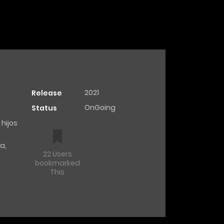
2021
Release
OnGoing
Status
hijos
ia
,
22 Users
bookmarked
This