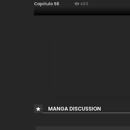
Capitulo 56
463
Capitulo 55
355
Capitulo 54
481
Capitulo 53
411
Capitulo 52
341
Capitulo 51
276
MANGA DISCUSSION
Capitulo 50
242
Capitulo 49
175