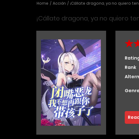
Home
Acción
¡Cállate dragona, ya no quiero ten
¡Cállate dragona, ya no quiero te
Ratin
Rank
Alter
Genre
Read