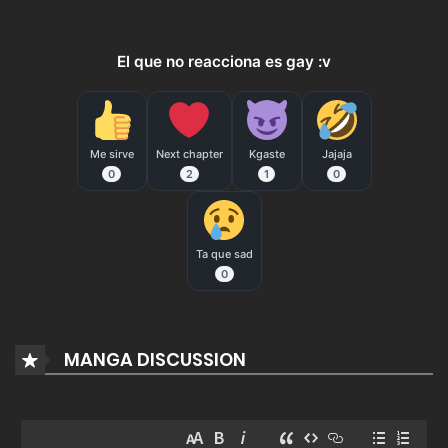
1 agosto, 2025
96
El que no reacciona es gay :v
Chapter 44
1 agosto, 2025
Me sirve
Next chapter
Kgaste
Jajaja
96
0
2
1
0
Chapter 43
1 agosto, 2025
Ta que sad
0
113
Chapter 42
MANGA DISCUSSION
1 agosto, 2025
106
Chapter 41