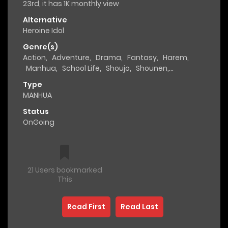
23rd, it has 1K monthly view
Alternative
Heroine Idol
Genre(s)
Action
,
Adventure
,
Drama
,
Fantasy
,
Harem
,
Manhua
,
School Life
,
Shoujo
,
Shounen
,
Supernatural
Type
MANHUA
Status
OnGoing
21 Users bookmarked
This
Read First
Read Last