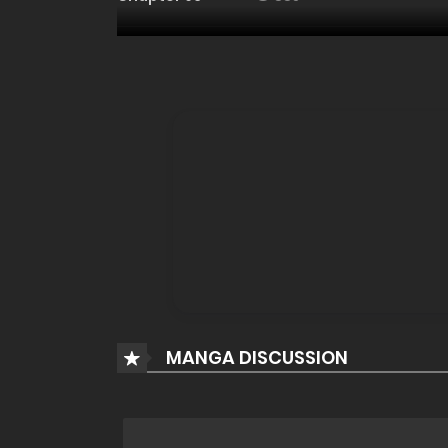
Chapter 95
807
Chapter 94
770
Chapter 93
836
Chapter 92
740
Chapter 91
770
MANGA DISCUSSION
Chapter 90
747
Chapter 89
750