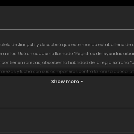
ralelo de Jiangshi y descubrió que este mundo estaba lleno de d
e a ellos. Usó un cuaderno llamado “Registros de leyendas urb
 y contienen rarezas, absorben la habilidad de la regla extraña 
 rarezas y lucha con sus compañeros contra la rareza apocalíp
Show more