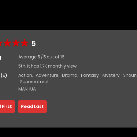
5
Average
5
/
5
out of
16
g
5th, it has 1.7K monthly view
Action
,
Adventure
,
Drama
,
Fantasy
,
Mystery
,
Shoun
(s)
Supernatural
MANHUA
 First
Read Last