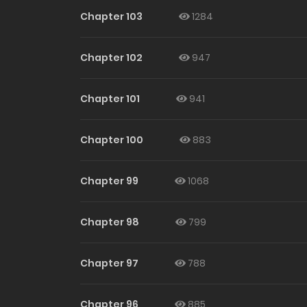
Chapter 103
1284
Chapter 102
947
Chapter 101
941
Chapter 100
883
Chapter 99
1068
Chapter 98
799
Chapter 97
788
Chapter 96
885