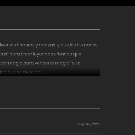
iversos horrores y rarezas, y que los humanos
anas” para crear leyendas urbanas que
“usar magia para vencer la magia” y se
tica que se avecina…
1 agosto, 2025