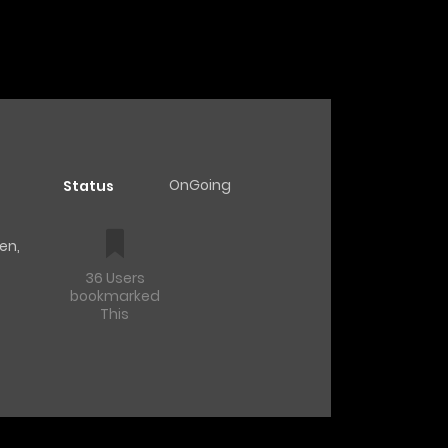
OnGoing
Status
en
,
36 Users
bookmarked
This