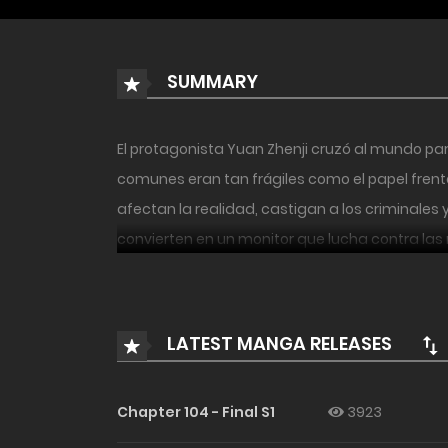
SUMMARY
El protagonista Yuan Zhenji cruzó al mundo pa
comunes eran tan frágiles como el papel frent
afectan la realidad, castigan a los criminales
convierten en un monitor que lucha contra las
LATEST MANGA RELEASES
Chapter 104 - Final S1
3923