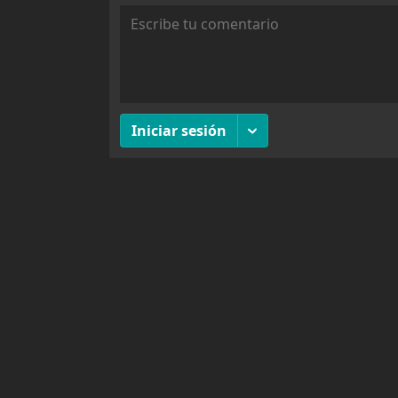
Chapter 88
806
Chapter 87
768
Chapter 86
766
Chapter 85
997
Chapter 84
780
Chapter 83
923
Chapter 82
730