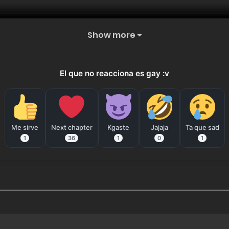
Show more
El que no reacciona es gay :v
Me sirve
Next chapter
Kgaste
Jajaja
Ta que sad
1
36
1
0
1